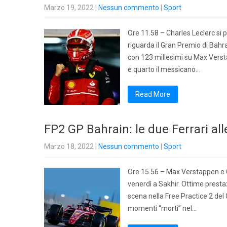
Marzo 19, 2022
|
Nessun commento
|
Sport
Ore 11.58 – Charles Leclerc si 
riguarda il Gran Premio di Bahrai
con 123 millesimi su Max Verstap
e quarto il messicano…
Read More
FP2 GP Bahrain: le due Ferrari all
Marzo 18, 2022
|
Nessun commento
|
Sport
Ore 15.56 – Max Verstappen e Ch
venerdì a Sakhir. Ottime prestazi
scena nella Free Practice 2 del 
momenti “morti” nel…