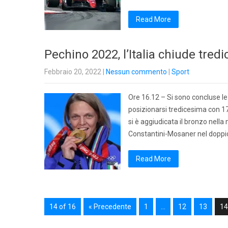
Read More
Pechino 2022, l’Italia chiude tred
Febbraio 20, 2022
|
Nessun commento
|
Sport
Ore 16.12 – Si sono concluse le 
posizionarsi tredicesima con 17
si è aggiudicata il bronzo nella 
Constantini-Mosaner nel doppio 
Read More
14 of 16
« Precedente
1
…
12
13
14