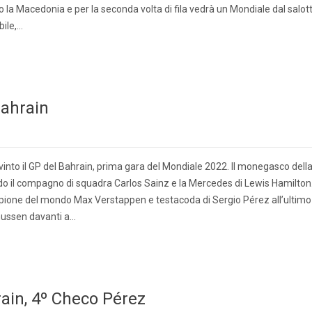
o la Macedonia e per la seconda volta di fila vedrà un Mondiale dal salot
bile,…
Bahrain
vinto il GP del Bahrain, prima gara del Mondiale 2022. Il monegasco dell
rdo il compagno di squadra Carlos Sainz e la Mercedes di Lewis Hamilton
campione del mondo Max Verstappen e testacoda di Sergio Pérez all’ultimo
gnussen davanti a…
rain, 4º Checo Pérez