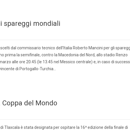
li spareggi mondiali
 scelti dal commissario tecnico dell’Italia Roberto Mancini per gli sparegg
nno prima la semifinale, contro la Macedonia del Nord, allo stadio Renzo
arzo alle ore 20.45 (le 13.45 nel Messico centrale) e, in caso di success
 vincente di Portogallo-Turchia…
 la Coppa del Mondo
i Tlaxcala è stata designata per ospitare la 16ª edizione della finale di