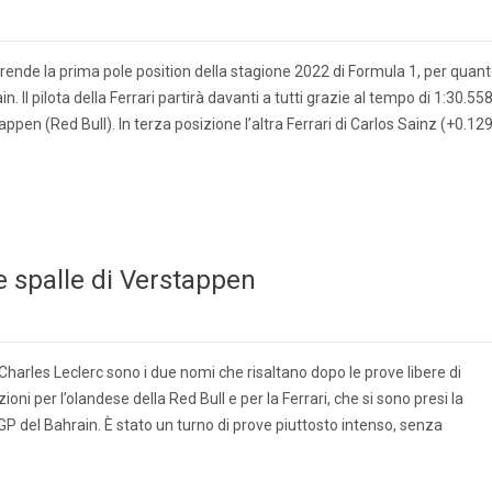
prende la prima pole position della stagione 2022 di Formula 1, per quan
n. Il pilota della Ferrari partirà davanti a tutti grazie al tempo di 1:30.558
pen (Red Bull). In terza posizione l’altra Ferrari di Carlos Sainz (+0.129
e spalle di Verstappen
arles Leclerc sono i due nomi che risaltano dopo le prove libere di
oni per l’olandese della Red Bull e per la Ferrari, che si sono presi la
GP del Bahrain. È stato un turno di prove piuttosto intenso, senza