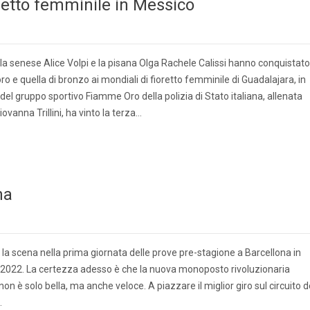
ioretto femminile in Messico
, la senese Alice Volpi e la pisana Olga Rachele Calissi hanno conquistato
o e quella di bronzo ai mondiali di fioretto femminile di Guadalajara, in
del gruppo sportivo Fiamme Oro della polizia di Stato italiana, allenata
vanna Trillini, ha vinto la terza…
na
e la scena nella prima giornata delle prove pre-stagione a Barcellona in
1 2022. La certezza adesso è che la nuova monoposto rivoluzionaria
non è solo bella, ma anche veloce. A piazzare il miglior giro sul circuito d
…