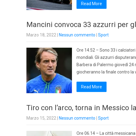
Read More
Mancini convoca 33 azzurri per g
Marzo 18, 2022
|
Nessun commento
|
Sport
Ore 14.52 – Sono 33 i calciatori
mondiali. Gli azzurri disputera
Barbera di Palermo giovedì 24 m
giocheranno la finale contro la
Read More
Tiro con l’arco, torna in Messico
Marzo 15, 2022
|
Nessun commento
|
Sport
Ore 06.14 – La città messicana d