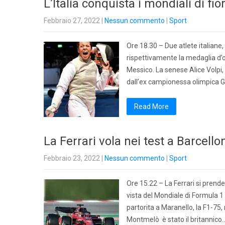
L’Italia conquista i mondiali di f
Febbraio 27, 2022
|
Nessun commento
|
Sport
Ore 18.30 – Due atlete italiane
rispettivamente la medaglia d’or
Messico. La senese Alice Volpi, 
dall’ex campionessa olimpica Gio
Read More
La Ferrari vola nei test a Barcello
Febbraio 23, 2022
|
Nessun commento
|
Sport
Ore 15.22 – La Ferrari si prend
vista del Mondiale di Formula 
partorita a Maranello, la F1-75, 
Montmelò è stato il britannico