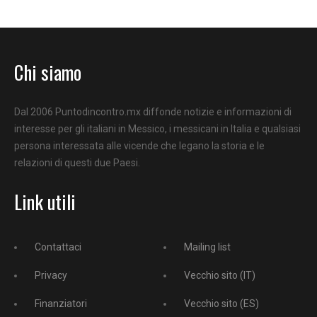
Chi siamo
Dal 2006 Puntodincontro.mx diffonde notizie e informazioni di
interesse per gli italiani in Messico, i messicani in Italia e qualsiasi
persona interessata alle vicende che legano la storia e le
relazioni di questi due Paesi.
Link utili
Contattaci
Mailing list
Privacy
Vecchio sito (IT)
Finanziatori
Vecchio sito (ES)