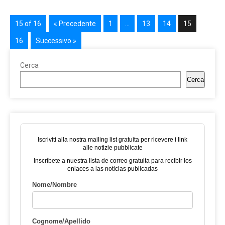
15 of 16
« Precedente
1
…
13
14
15
16
Successivo »
Cerca
Cerca
Iscriviti alla nostra mailing list gratuita per ricevere i link
alle notizie pubblicate
Inscríbete a nuestra lista de correo gratuita para recibir los
enlaces a las noticias publicadas
Nome/Nombre
Cognome/Apellido