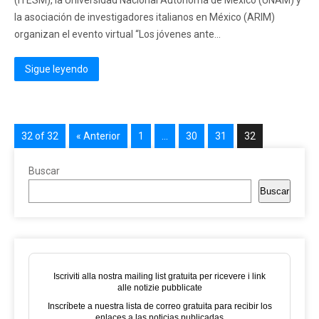
(ITESM), la Universidad Nacional Autónoma de México (UNAM) y
la asociación de investigadores italianos en México (ARIM)
organizan el evento virtual “Los jóvenes ante...
Sigue leyendo
32 of 32
« Anterior
1
…
30
31
32
Buscar
Buscar
Iscriviti alla nostra mailing list gratuita per ricevere i link
alle notizie pubblicate
Inscríbete a nuestra lista de correo gratuita para recibir los
enlaces a las noticias publicadas