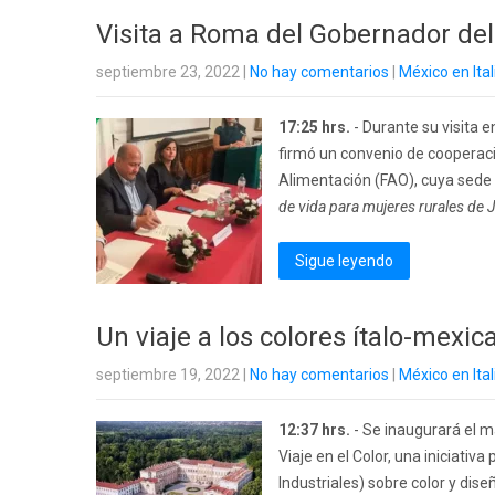
Visita a Roma del Gobernador del
septiembre 23, 2022
|
No hay comentarios
|
México en Ital
17:25 hrs.
- Durante su visita e
firmó un convenio de cooperació
Alimentación (FAO), cuya sede s
de vida para mujeres rurales de 
Sigue leyendo
Un viaje a los colores ítalo-mexi
septiembre 19, 2022
|
No hay comentarios
|
México en Ital
12:37 hrs.
- Se inaugurará el m
Viaje en el Color, una iniciati
Industriales) sobre color y d