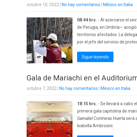
octubre 10, 2022
|
No hay comentarios
|
México en Italia
08:44 hrs.
- Al acercarse el se
de Perugia, en Umbría— acogió 
territorios afectados. La delega
por el jefe del servicio de prot
Sigue leyendo
Gala de Mariachi en el Auditoriu
octubre 7, 2022
|
No hay comentarios
|
México en Italia
18:15 hrs.
- Se llevará a cabo e
primera gala capitolina de mari
Gamaliel Contreras Huerta
será 
Isabella Ambrosini.