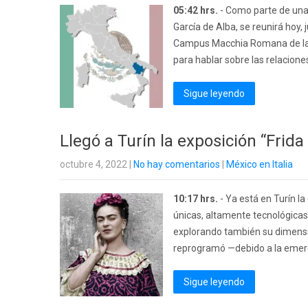
05:42 hrs.
- Como parte de una v
García de Alba, se reunirá hoy, 
Campus Macchia Romana de la 
para hablar sobre las relaciones
Sigue leyendo
Llegó a Turín la exposición “Frida
octubre 4, 2022
|
No hay comentarios
|
México en Italia
10:17 hrs.
- Ya está en Turín l
únicas, altamente tecnológicas 
explorando también su dimensió
reprogramó —debido a la emerge
Sigue leyendo