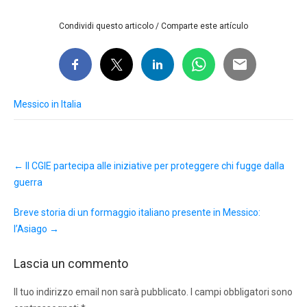
Condividi questo articolo / Comparte este artículo
Messico in Italia
Post
←
Il CGIE partecipa alle iniziative per proteggere chi fugge dalla
navigation
guerra
Breve storia di un formaggio italiano presente in Messico:
l’Asiago
→
Lascia un commento
Il tuo indirizzo email non sarà pubblicato.
I campi obbligatori sono