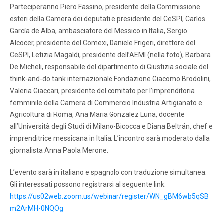
Parteciperanno Piero Fassino, presidente della Commissione
esteri della Camera dei deputati e presidente del CeSPI, Carlos
García de Alba, ambasciatore del Messico in Italia, Sergio
Alcocer, presidente del Comexi, Daniele Frigeri, direttore del
CeSPI, Letizia Magaldi, presidente dell’AEMI (nella foto), Barbara
De Micheli, responsabile del dipartimento di Giustizia sociale del
think-and-do tank internazionale Fondazione Giacomo Brodolini,
Valeria Giaccari, presidente del comitato per l’imprenditoria
femminile della Camera di Commercio Industria Artigianato e
Agricoltura di Roma, Ana María González Luna, docente
all’Università degli Studi di Milano-Bicocca e Diana Beltrán, chef e
imprenditrice messicana in Italia. L’incontro sarà moderato dalla
giornalista Anna Paola Merone.
L’evento sarà in italiano e spagnolo con traduzione simultanea.
Gli interessati possono registrarsi al seguente link:
https://us02web.zoom.us/webinar/register/WN_gBM6wb5qSB
m2ArMH-0NQOg