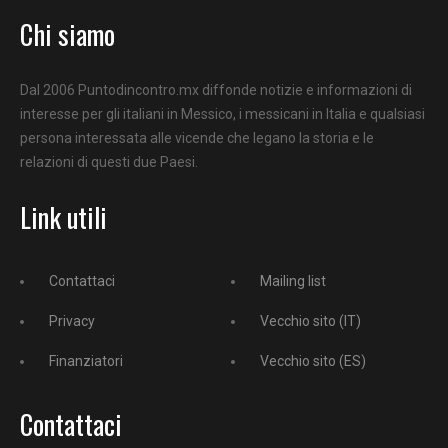
Chi siamo
Dal 2006 Puntodincontro.mx diffonde notizie e informazioni di
interesse per gli italiani in Messico, i messicani in Italia e qualsiasi
persona interessata alle vicende che legano la storia e le
relazioni di questi due Paesi.
Link utili
Contattaci
Mailing list
Privacy
Vecchio sito (IT)
Finanziatori
Vecchio sito (ES)
Contattaci