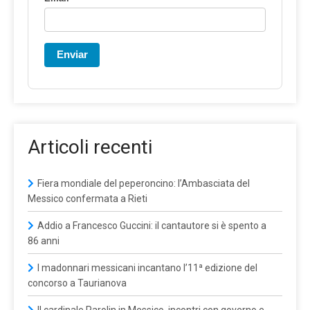
Enviar
Articoli recenti
Fiera mondiale del peperoncino: l’Ambasciata del
Messico confermata a Rieti
Addio a Francesco Guccini: il cantautore si è spento a
86 anni
I madonnari messicani incantano l’11ª edizione del
concorso a Taurianova
Il cardinale Parolin in Messico, incontri con governo e