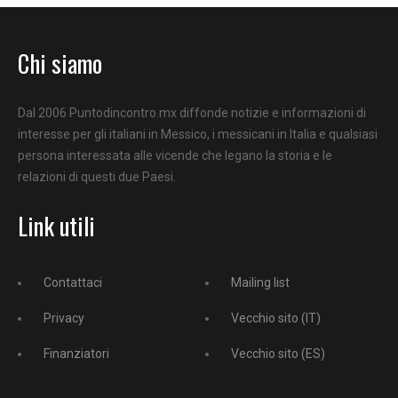
Chi siamo
Dal 2006 Puntodincontro.mx diffonde notizie e informazioni di
interesse per gli italiani in Messico, i messicani in Italia e qualsiasi
persona interessata alle vicende che legano la storia e le
relazioni di questi due Paesi.
Link utili
Contattaci
Mailing list
Privacy
Vecchio sito (IT)
Finanziatori
Vecchio sito (ES)