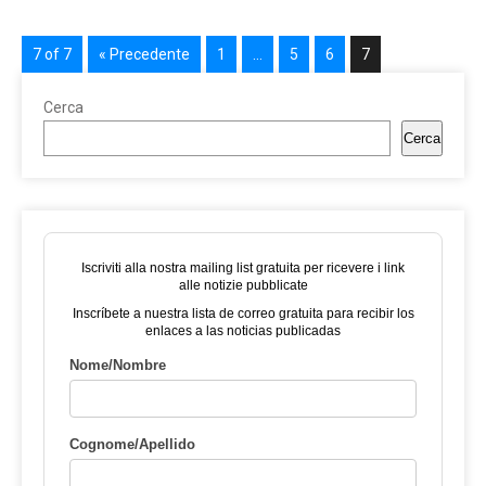
7 of 7
« Precedente
1
…
5
6
7
Cerca
Cerca
Iscriviti alla nostra mailing list gratuita per ricevere i link
alle notizie pubblicate
Inscríbete a nuestra lista de correo gratuita para recibir los
enlaces a las noticias publicadas
Nome/Nombre
Cognome/Apellido