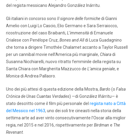
del regista messicano Alejandro González Inárritu.
Gli italiani in concorso sono
Il signore delle formiche
di Gianni
Amelio con Luigi Lo Cascio, Elio Germano e Sara Serraiocco,
ricostruzione del caso Braibanti,
L’immensità
di Emanuele
Crialese con Penélope Cruz,
Bones and All
di Luca Guadagnino
che torna a dirigere Timothée Chalamet accanto a Taylor Russell
per un cannibal movie nell’America più marginale,
Chiara
di
Susanna Nicchiarelli, nuovo ritratto femminile della regista su
Santa Chiara con Margherita Mazzucco de
L’amica geniale
, e
Monica
di Andrea Pallaoro.
Uno dei più attesi di questa edizione della Mostra,
Bardo
(o
Falsa
Crónica de Unas Cuantas Verdades
) —di González Iñárritu— è
stato descritto come il film più personale del
regista nato a Città
del Messico nel 1963
, uno dei soli tre cineasti nella storia della
settima arte ad aver vinto consecutivamente l’Oscar alla miglior
regia, nel 2015 e nel 2016, rispettivamente per
Birdman
e
The
Revenant
.