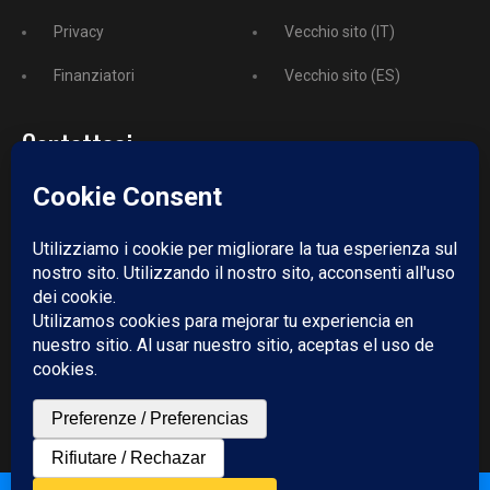
Privacy
Vecchio sito (IT)
Finanziatori
Vecchio sito (ES)
Contattaci
Telefono:
+52 729 243 3743
Email:
redazione@puntodincontro.mx
PUNTODINCONTRO