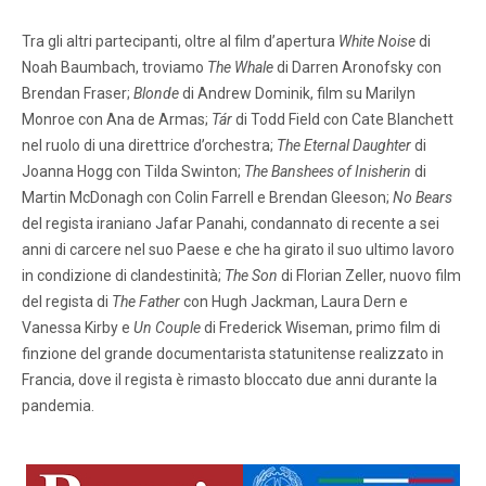
Tra gli altri partecipanti, oltre al film d’apertura
White Noise
di
Noah Baumbach, troviamo
The Whale
di Darren Aronofsky con
Brendan Fraser;
Blonde
di Andrew Dominik, film su Marilyn
Monroe con Ana de Armas;
Tár
di Todd Field con Cate Blanchett
nel ruolo di una direttrice d’orchestra;
The Eternal Daughter
di
Joanna Hogg con Tilda Swinton;
The Banshees of Inisherin
di
Martin McDonagh con Colin Farrell e Brendan Gleeson;
No Bears
del regista iraniano Jafar Panahi, condannato di recente a sei
anni di carcere nel suo Paese e che ha girato il suo ultimo lavoro
in condizione di clandestinità;
The Son
di Florian Zeller, nuovo film
del regista di
The Father
con Hugh Jackman, Laura Dern e
Vanessa Kirby e
Un Couple
di Frederick Wiseman, primo film di
finzione del grande documentarista statunitense realizzato in
Francia, dove il regista è rimasto bloccato due anni durante la
pandemia.