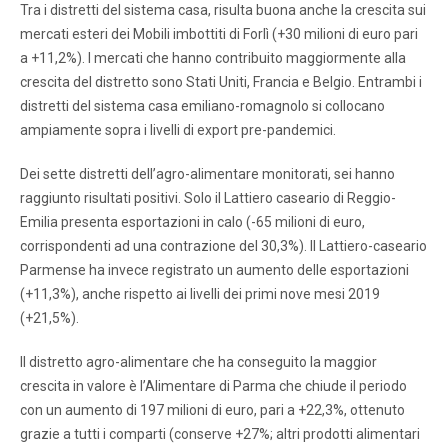
Tra i distretti del sistema casa, risulta buona anche la crescita sui
mercati esteri dei Mobili imbottiti di Forlì (+30 milioni di euro pari
a +11,2%). I mercati che hanno contribuito maggiormente alla
crescita del distretto sono Stati Uniti, Francia e Belgio. Entrambi i
distretti del sistema casa emiliano-romagnolo si collocano
ampiamente sopra i livelli di export pre-pandemici.
Dei sette distretti dell’agro-alimentare monitorati, sei hanno
raggiunto risultati positivi. Solo il Lattiero caseario di Reggio-
Emilia presenta esportazioni in calo (-65 milioni di euro,
corrispondenti ad una contrazione del 30,3%). Il Lattiero-caseario
Parmense ha invece registrato un aumento delle esportazioni
(+11,3%), anche rispetto ai livelli dei primi nove mesi 2019
(+21,5%).
Il distretto agro-alimentare che ha conseguito la maggior
crescita in valore è l’Alimentare di Parma che chiude il periodo
con un aumento di 197 milioni di euro, pari a +22,3%, ottenuto
grazie a tutti i comparti (conserve +27%; altri prodotti alimentari