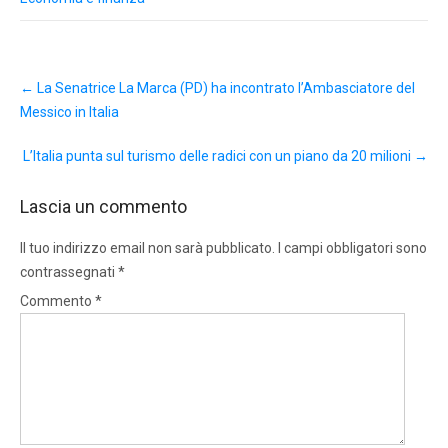
Post
←
La Senatrice La Marca (PD) ha incontrato l’Ambasciatore del
navigation
Messico in Italia
L’Italia punta sul turismo delle radici con un piano da 20 milioni
→
Lascia un commento
Il tuo indirizzo email non sarà pubblicato.
I campi obbligatori sono
contrassegnati
*
Commento
*