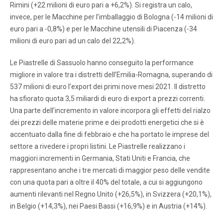
Rimini (+22 milioni di euro pari a +6,2%). Si registra un calo,
invece, per le Macchine per l’imballaggio di Bologna (-14 milioni di
euro pari a -0,8%) e per le Macchine utensili di Piacenza (-34
milioni di euro pari ad un calo del 22,2%).
Le Piastrelle di Sassuolo hanno conseguito la performance
migliore in valore tra i distretti dell’Emilia-Romagna, superando di
537 milioni di euro l’export dei primi nove mesi 2021. Il distretto
ha sfiorato quota 3,5 miliardi di euro di export a prezzi correnti.
Una parte dell’incremento in valore incorpora gli effetti del rialzo
dei prezzi delle materie prime e dei prodotti energetici che si è
accentuato dalla fine di febbraio e che ha portato le imprese del
settore a rivedere i propri listini. Le Piastrelle realizzano i
maggiori incrementi in Germania, Stati Uniti e Francia, che
rappresentano anche i tre mercati di maggior peso delle vendite
con una quota pari a oltre il 40% del totale, a cui si aggiungono
aumenti rilevanti nel Regno Unito (+26,5%), in Svizzera (+20,1%),
in Belgio (+14,3%), nei Paesi Bassi (+16,9%) e in Austria (+14%).