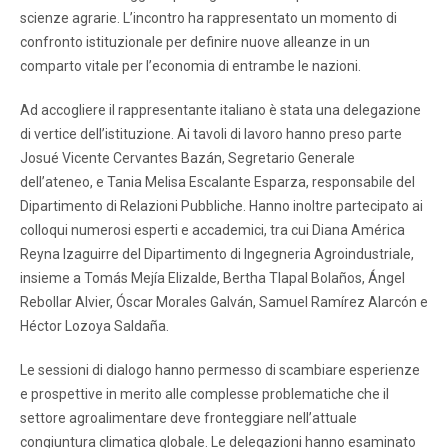
scienze agrarie. L’incontro ha rappresentato un momento di
confronto istituzionale per definire nuove alleanze in un
comparto vitale per l’economia di entrambe le nazioni.
Ad accogliere il rappresentante italiano è stata una delegazione
di vertice dell’istituzione. Ai tavoli di lavoro hanno preso parte
Josué Vicente Cervantes Bazán, Segretario Generale
dell’ateneo, e Tania Melisa Escalante Esparza, responsabile del
Dipartimento di Relazioni Pubbliche. Hanno inoltre partecipato ai
colloqui numerosi esperti e accademici, tra cui Diana América
Reyna Izaguirre del Dipartimento di Ingegneria Agroindustriale,
insieme a Tomás Mejía Elizalde, Bertha Tlapal Bolaños, Ángel
Rebollar Alvier, Óscar Morales Galván, Samuel Ramírez Alarcón e
Héctor Lozoya Saldaña.
Le sessioni di dialogo hanno permesso di scambiare esperienze
e prospettive in merito alle complesse problematiche che il
settore agroalimentare deve fronteggiare nell’attuale
congiuntura climatica globale. Le delegazioni hanno esaminato