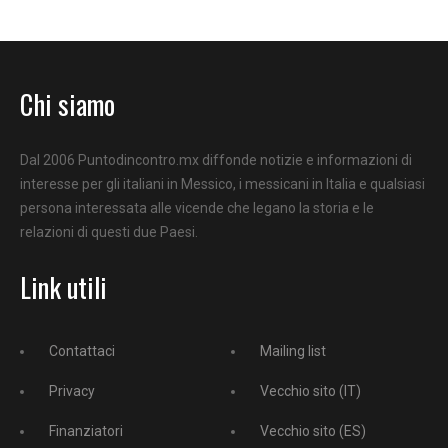
Chi siamo
Dal 2006 Puntodincontro.mx diffonde notizie e informazioni di
interesse per gli italiani in Messico, i messicani in Italia e qualsiasi
persona interessata alle vicende che legano la storia e le
relazioni di questi due Paesi.
Link utili
Contattaci
Mailing list
Privacy
Vecchio sito (IT)
Finanziatori
Vecchio sito (ES)