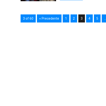
3 of 60
« Precedente
1
2
3
4
5