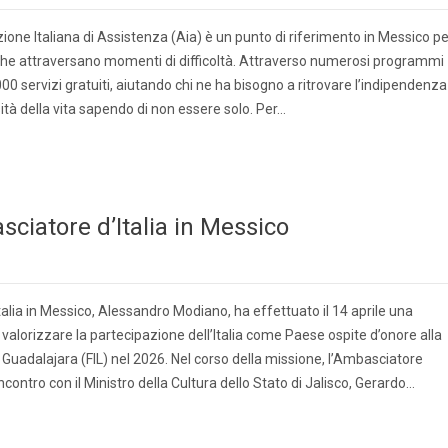
zione Italiana di Assistenza (Aia) è un punto di riferimento in Messico pe
ri che attraversano momenti di difficoltà. Attraverso numerosi programmi
.000 servizi gratuiti, aiutando chi ne ha bisogno a ritrovare l’indipendenza
tà della vita sapendo di non essere solo. Per…
ciatore d’Italia in Messico
alia in Messico, Alessandro Modiano, ha effettuato il 14 aprile una
 valorizzare la partecipazione dell’Italia come Paese ospite d’onore alla
i Guadalajara (FIL) nel 2026. Nel corso della missione, l’Ambasciatore
ontro con il Ministro della Cultura dello Stato di Jalisco, Gerardo…