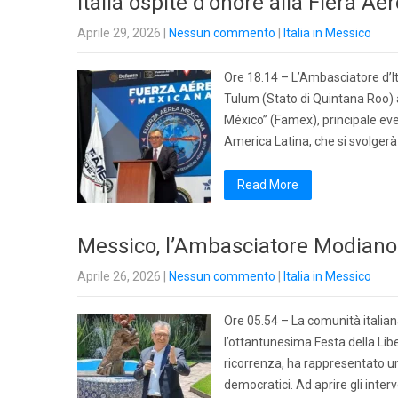
Italia ospite d’onore alla Fiera A
Aprile 29, 2026
|
Nessun commento
|
Italia in Messico
Ore 18.14 – L’Ambasciatore d’It
Tulum (Stato di Quintana Roo) a
México” (Famex), principale even
America Latina, che si svolgerà
Read More
Messico, l’Ambasciatore Modiano: 
Aprile 26, 2026
|
Nessun commento
|
Italia in Messico
Ore 05.54 – La comunità italiana 
l’ottantunesima Festa della Libe
ricorrenza, ha rappresentato un
democratici. Ad aprire gli inter