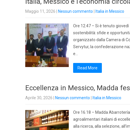
Italia, Messico e l’economia circol
Maggio 11, 2026
|
Nessun commento
|
Italia in Messico
Ore 12.47 – Si è tenuto giovedì 
sostenibilità: sfide e opportun
organizzato dalla Camera di Co
Servytur, la confederazione na
e…
Read More
Eccellenza in Messico, Madda fe
Aprile 30, 2026
|
Nessun commento
|
Italia in Messico
Ore 16.18 – Madda Abarrotería I
agroalimentari italiani di eccel
alla ricerca, alla selezione, all’