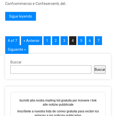
Confcommercio e Confesercenti, del…
Sigue leyendo
4 of 7
« Anterior
1
2
3
4
5
6
7
Siguiente »
Buscar
Buscar
Iscriviti alla nostra mailing list gratuita per ricevere i link
alle notizie pubblicate
Inscríbete a nuestra lista de correo gratuita para recibir los
enlaces a las noticias publicadas