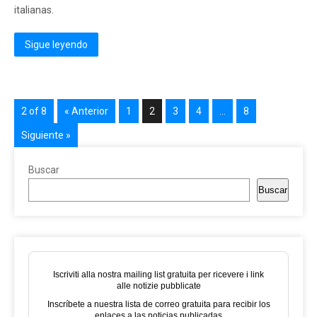
italianas.
Sigue leyendo
2 of 8
« Anterior
1
2
3
4
…
8
Siguiente »
Buscar
Buscar
Iscriviti alla nostra mailing list gratuita per ricevere i link
alle notizie pubblicate
Inscríbete a nuestra lista de correo gratuita para recibir los
enlaces a las noticias publicadas