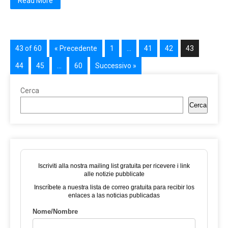
Read More
43 of 60
« Precedente
1
…
41
42
43
44
45
…
60
Successivo »
Cerca
Cerca
Iscriviti alla nostra mailing list gratuita per ricevere i link
alle notizie pubblicate
Inscríbete a nuestra lista de correo gratuita para recibir los
enlaces a las noticias publicadas
Nome/Nombre