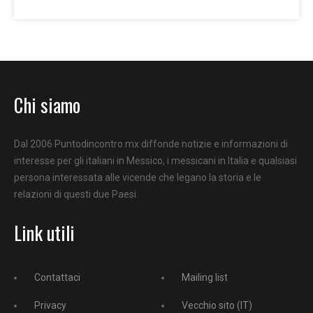
Chi siamo
Dal 2006 Puntodincontro.mx diffonde notizie e informazioni di
interesse per gli italiani in Messico, i messicani in Italia e qualsiasi
persona interessata alle vicende che legano la storia e le
relazioni di questi due Paesi.
Link utili
Contattaci
Mailing list
Privacy
Vecchio sito (IT)