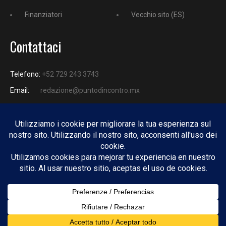
Finanziatori
Vecchio sito (ES)
Contattaci
Telefono:
+52 729 243 3743
Email:
redazione@puntodincontro.mx
PUNTODINCONTRO
Copyright © 2025 Puntodincontro