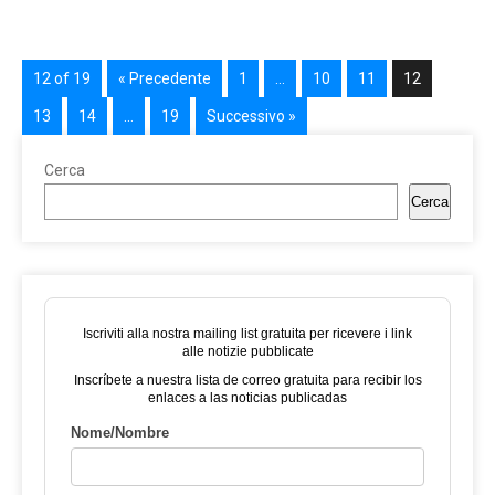
12 of 19
« Precedente
1
…
10
11
12
13
14
…
19
Successivo »
Cerca
Cerca
Iscriviti alla nostra mailing list gratuita per ricevere i link
alle notizie pubblicate
Inscríbete a nuestra lista de correo gratuita para recibir los
enlaces a las noticias publicadas
Nome/Nombre