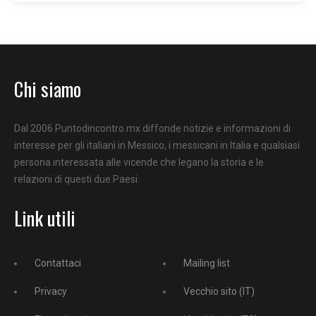
Chi siamo
Dal 2006 Puntodincontro.mx diffonde notizie e informazioni di
interesse per gli italiani in Messico, i messicani in Italia e qualsiasi
persona interessata alle vicende che legano la storia e le
relazioni di questi due Paesi.
Link utili
Contattaci
Mailing list
Privacy
Vecchio sito (IT)