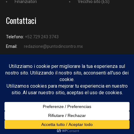
Finanziatori
Vecchio sito (ES)
Contattaci
Telefono:
+52 729 243 3743
Email:
redazione@puntodincontro.mx
PUNTODINCONTRO
Copyright © 2025 Puntodincontro
Design by
DisegnoW