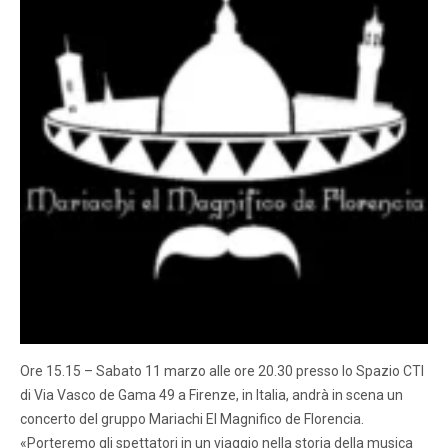
Ore 15.15 – Sabato 11 marzo alle ore 20.30 presso lo Spazio CTI
di Via Vasco de Gama 49 a Firenze, in Italia, andrà in scena un
concerto del gruppo Mariachi El Magnifico de Florencia.
«Porteremo gli spettatori in un viaggio nella storia della musica