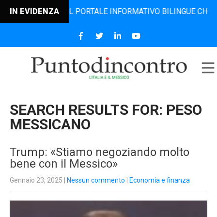
O, IL PORTALE INFORMATIVO BILINGUE CHE DAL 2006 DIFFO
IN EVIDENZA
SEARCH RESULTS FOR:
PESO
MESSICANO
Trump: «Stiamo negoziando molto
bene con il Messico»
Gennaio 23, 2025
|
Nessun commento
|
Economia e finanza