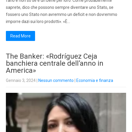
farlo e non so se è un bene per loro. Come probabilmente
saprete, dico che possono sempre diventare uno Stato, se
fossero uno Stato non avremmo un deficit e non dovremmo
imporre dazi sui loro prodotti». «È…
Read More
The Banker: «Rodríguez Ceja
banchiera centrale dell’anno in
America»
Gennaio 3, 2024
|
Nessun commento
|
Economia e finanza