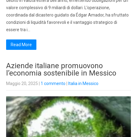
debito in valuta estera dell’anno, emettendo obbligazioni per un
valore complessivo di 9 miliardi di dollari. L’operazione,
coordinada dal dicastero guidato da Édgar Amador, ha sfruttato
condizioni di liquidità favorevoli e il vantaggio strategico di
essere tra i…
Read More
Aziende italiane promuovono
l’economia sostenibile in Messico
Maggio 20, 2025
|
1 commento
|
Italia in Messico