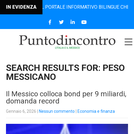
 IL PORTALE INFORMATIVO BILINGUE CHE DAL 2006 DIFFOND
IN EVIDENZA
SEARCH RESULTS FOR:
PESO
MESSICANO
Il Messico colloca bond per 9 miliardi,
domanda record
Gennaio 6, 2026
|
Nessun commento
|
Economia e finanza