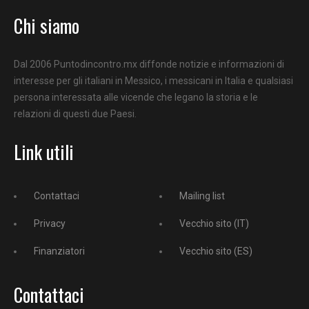
Chi siamo
Dal 2006 Puntodincontro.mx diffonde notizie e informazioni di
interesse per gli italiani in Messico, i messicani in Italia e qualsiasi
persona interessata alle vicende che legano la storia e le
relazioni di questi due Paesi.
Link utili
Contattaci
Mailing list
Privacy
Vecchio sito (IT)
Finanziatori
Vecchio sito (ES)
Contattaci