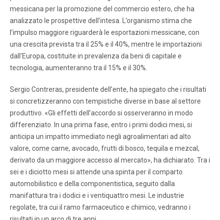
messicana per la promozione del commercio estero, che ha
analizzato le prospettive dell’intesa. L’organismo stima che
l’impulso maggiore riguarderà le esportazioni messicane, con
una crescita prevista tra il 25% e il 40%, mentre le importazioni
dall’Europa, costituite in prevalenza da beni di capitale e
tecnologia, aumenteranno tra il 15% e il 30%.
Sergio Contreras, presidente dell’ente, ha spiegato che i risultati
si concretizzeranno con tempistiche diverse in base al settore
produttivo. «Gli effetti dell’accordo si osserveranno in modo
differenziato. In una prima fase, entro i primi dodici mesi, si
anticipa un impatto immediato negli agroalimentari ad alto
valore, come carne, avocado, frutti di bosco, tequila e mezcal,
derivato da un maggiore accesso al mercato», ha dichiarato. Tra i
sei e i diciotto mesi si attende una spinta per il comparto
automobilistico e della componentistica, seguito dalla
manifattura tra i dodici e i ventiquattro mesi. Le industrie
regolate, tra cui il ramo farmaceutico e chimico, vedranno i
risultati in un arco di tre anni.