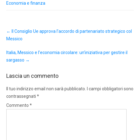
Economia e finanza
Post
←
Il Consiglio Ue approva l’accordo di partenariato strategico col
navigation
Messico
Italia, Messico e l’economia circolare: un’iniziativa per gestire il
sargasso
→
Lascia un commento
Il tuo indirizzo email non sarà pubblicato.
I campi obbligatori sono
contrassegnati
*
Commento
*