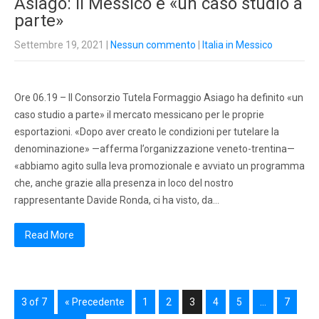
Asiago: il Messico è «un caso studio a
parte»
Settembre 19, 2021
|
Nessun commento
|
Italia in Messico
Ore 06.19 – Il Consorzio Tutela Formaggio Asiago ha definito «un
caso studio a parte» il mercato messicano per le proprie
esportazioni. «Dopo aver creato le condizioni per tutelare la
denominazione» —afferma l’organizzazione veneto-trentina—
«abbiamo agito sulla leva promozionale e avviato un programma
che, anche grazie alla presenza in loco del nostro
rappresentante Davide Ronda, ci ha visto, da…
Read More
3 of 7
« Precedente
1
2
3
4
5
…
7