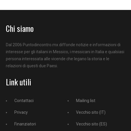
Chi siamo
Dal 2006 Puntodincontro.mx diffonde notizie e informazioni di
interesse per gli italiani in Messico, i messicani in Italia e qualsiasi
persona interessata alle vicende che legano la storia e le
relazioni di questi due Paesi.
Link utili
Contattaci
Mailing list
Privacy
Vecchio sito (IT)
Finanziatori
Vecchio sito (ES)