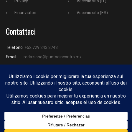
Privacy
Vecchio sito (IT)
Finanziatori
Vecchio sito (ES)
Contattaci
Telefono:
+52 729 243 3743
Email:
redazione@puntodincontro.mx
PUNTODINCONTRO
Copyright © 2025 Puntodincontro