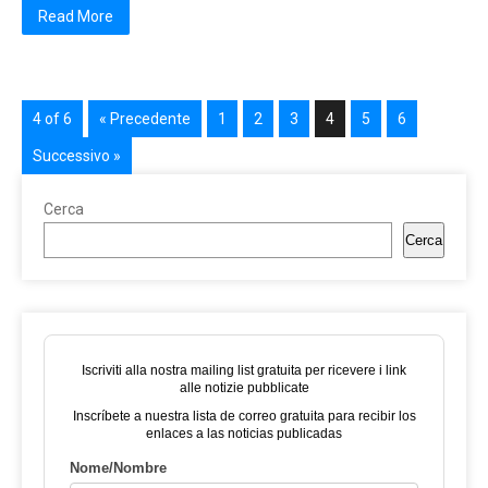
Read More
4 of 6
« Precedente
1
2
3
4
5
6
Successivo »
Cerca
Cerca
Iscriviti alla nostra mailing list gratuita per ricevere i link
alle notizie pubblicate
Inscríbete a nuestra lista de correo gratuita para recibir los
enlaces a las noticias publicadas
Nome/Nombre