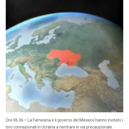
Ore 06.36 – La Farnesina e il governo del Messico hanno invitato i
loro connazionali in Ucraina a rientrare in via precauzionale.