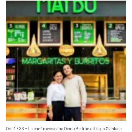
Ore 17.33 – La chef messicana Diana Beltrán e il figlio Gianluca