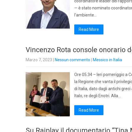
coordinatore leader del rappor
— è stato nominato coordinator
l’ambiente…
Read More
Vincenzo Rota console onorario d
Marzo 7, 2023
|
Nessun commento
|
Messico in Italia
Ore 05.34 – Ieri pomeriggio a Co
la Regione che vanta il privileg
di Italia, dato dagli antichi grec
Italo, re degli Enotri. Alla…
Read More
Su Raiplay il documentario “Tina 