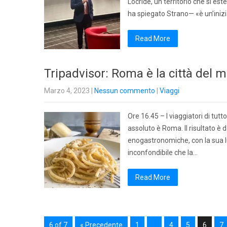
Locride, un territorio che si es
ha spiegato Strano— «è un’iniz
Read More
Tripadvisor: Roma è la città del
Marzo 4, 2023
|
Nessun commento
|
Viaggi
Ore 16.45 – I viaggiatori di tutt
assoluto è Roma. Il risultato è 
enogastronomiche, con la sua lun
inconfondibile che la…
Read More
6 of 7
« Precedente
1
…
4
5
6
7