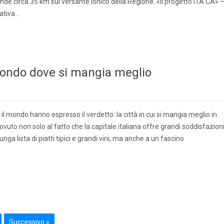
tende circa 35 km sul versante ionico della Regione. «Il progetto ITA CA» 
iativa…
 mondo dove si mangia meglio
o il mondo hanno espresso il verdetto: la città in cui si mangia meglio in
dovuto non solo al fatto che la capitale italiana offre grandi soddisfazion
ga lista di piatti tipici e grandi vini, ma anche a un fascino
Successivo »