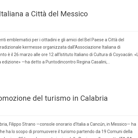
taliana a Città del Messico
ti emblematici per i cittadini e gli amici del Bel Paese a Città del
tradizionale kermesse organizzata dall’Associazione Italiana di
 è il 26 marzo alle ore 12 all’Istituto Italiano di Cultura di Coyoacán. «
a edizione» —ha detto a Puntodincontro Regina Casalini,…
omozione del turismo in Calabria
bria, Filippo Strano —console onorario d’Italia a Cancún, in Messico— ha
 che ha lo scopo di promuovere il turismo partendo da 19 Comuni della