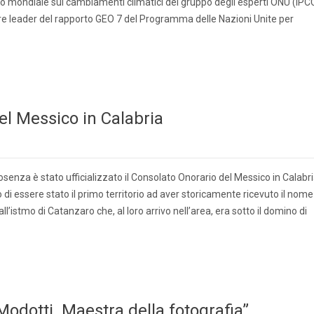
to mondiale sui cambiamenti climatici del gruppo degli esperti ONU (IPC
e leader del rapporto GEO 7 del Programma delle Nazioni Unite per
el Messico in Calabria
senza è stato ufficializzato il Consolato Onorario del Messico in Calabri
io di essere stato il primo territorio ad aver storicamente ricevuto il nome
i all’istmo di Catanzaro che, al loro arrivo nell’area, era sotto il domino di
Modotti. Maestra della fotografia”