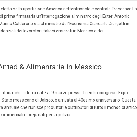
 eletta nella ripartizione America settentrionale e centrale Francesca La
di prima firmataria un’interrogazione al ministro degli Esteri Antonio
 Marina Calderone e a al ministro dell’Economia Giancarlo Giorgetti in
videnziali dei lavoratori italiani emigrati in Messico e dei…
 Antad & Alimentaria in Messico
taria, che si terrà dal 7 al 9 marzo presso il centro congressi Expo
lo Stato messicano di Jalisco, è arrivata al 40esimo anniversario. Questa
 annuale che riunisce produttori e distributori di tutto il mondo di artico
commerciali e preparati per la pulizia…