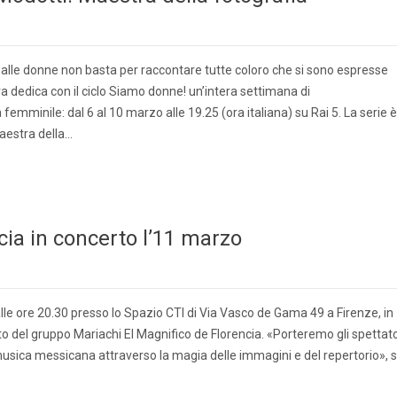
 alle donne non basta per raccontare tutte coloro che si sono espresse
ra dedica con il ciclo Siamo donne! un’intera settimana di
emminile: dal 6 al 10 marzo alle 19.25 (ora italiana) su Rai 5. La serie è
Maestra della…
cia in concerto l’11 marzo
le ore 20.30 presso lo Spazio CTI di Via Vasco de Gama 49 a Firenze, in
to del gruppo Mariachi El Magnifico de Florencia. «Porteremo gli spettato
 musica messicana attraverso la magia delle immagini e del repertorio», s