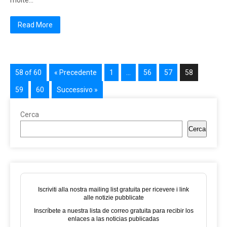
molte…
Read More
58 of 60
« Precedente
1
…
56
57
58
59
60
Successivo »
Cerca
Cerca
Iscriviti alla nostra mailing list gratuita per ricevere i link
alle notizie pubblicate
Inscríbete a nuestra lista de correo gratuita para recibir los
enlaces a las noticias publicadas