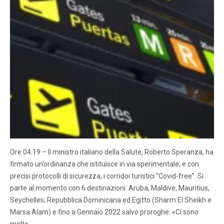
Ore 04.19 – Il ministro italiano della Salute, Roberto Speranza, ha
firmato un’ordinanza che istituisce in via sperimentale, e con
precisi protocolli di sicurezza, i corridoi turistici “Covid-free”. Si
parte al momento con 6 destinazioni: Aruba, Maldive, Mauritius,
Seychelles, Repubblica Dominicana ed Egitto (Sharm El Sheikh e
Marsa Alam) e fino a Gennaio 2022 salvo proroghe. «Ci sono