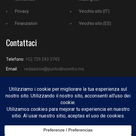
Privacy
Vecchio sito (IT)
Finanziatori
Vecchio sito (ES)
Contattaci
Telefono:
+52 729 243 3743
Email:
redazione@puntodincontro.mx
PUNTODINCONTRO