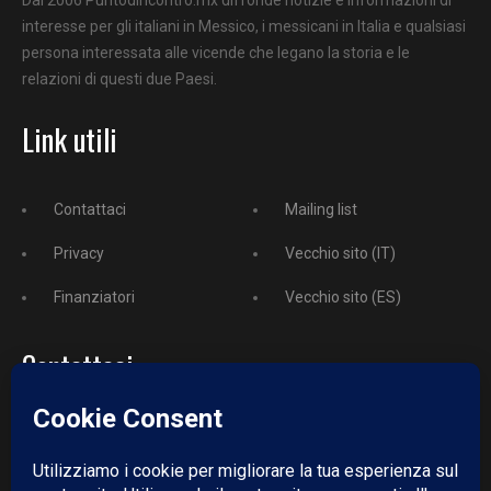
Dal 2006 Puntodincontro.mx diffonde notizie e informazioni di
interesse per gli italiani in Messico, i messicani in Italia e qualsiasi
persona interessata alle vicende che legano la storia e le
relazioni di questi due Paesi.
Link utili
Contattaci
Mailing list
Privacy
Vecchio sito (IT)
Finanziatori
Vecchio sito (ES)
Contattaci
Telefono:
+52 729 243 3743
Email:
redazione@puntodincontro.mx