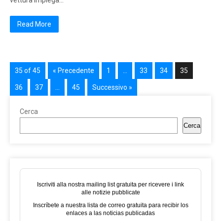
vettura impiega…
Read More
35 of 45
« Precedente
1
…
33
34
35
36
37
…
45
Successivo »
Cerca
Cerca
Iscriviti alla nostra mailing list gratuita per ricevere i link
alle notizie pubblicate
Inscríbete a nuestra lista de correo gratuita para recibir los
enlaces a las noticias publicadas