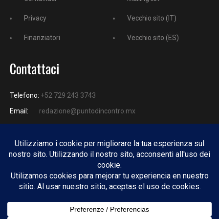
Privacy
Vecchio sito (IT)
Finanziatori
Vecchio sito (ES)
Contattaci
Telefono:
+52 729 243 3743
Email:
redazione@puntodincontro.mx
PUNTODINCONTRO