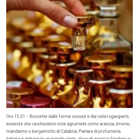
Ore 15.21 – Boccette dalle forme curiose e dai colori sgargianti,
essenze che racchiudono note agrumate come arancia, limone,
mandarino o bergamotto di Calabria. Parlare di profumeria
italiana è entrare in un mondo vasto, dove gli aromi si fondono e