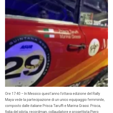
Ore 17.40 – In Messico quest’anno l’ottava edizione del Rally
Maya vede la partecipazione di un unico equipaggio femminile,
composto dalle italiane Prisca Taruffi e Marina Grassi. Prisca,
figlia del pilota, recordman, collaudatore e progettista Piero