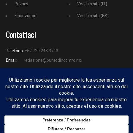
Privacy
Vecchio sito (IT)
Finanziatori
Vecchio sito (ES)
Contattaci
Telefono:
+52 729 243 3743
Email:
redazione@puntodincontro.mx
PUNTODINCONTRO