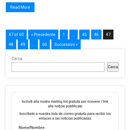
Read More
47 of 60
« Precedente
1
…
45
46
47
48
49
…
60
Successivo »
Cerca
Cerca
Iscriviti alla nostra mailing list gratuita per ricevere i link
alle notizie pubblicate
Inscríbete a nuestra lista de correo gratuita para recibir los
enlaces a las noticias publicadas
Nome/Nombre